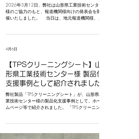
道機関様向け発表会を開催しま
した
2026年3月12日、弊社は山形県工業技術センター
様のご協力のもと、報道機関様向けの発表会を開
催いたしました。 当日は、地元報道機関様、地
元関連企業様、行政ご担当者様、金融機関様な
ど、多くのご参加を頂きました。お忙しい中ご来
場いただいた皆様には、あらためて感謝を申し上
げます。 発表会のようす 発表会では、弊社代表
4月6日
取締役の前山健二より、開発の経緯や性能テス
ト、知的財産権の状況などを交えて製品を紹介を
させて頂き、国内大手半導体メーカー様にて実用
【TPSクリーニングシート】山
化されたことや、今後の事業展望などについても
形県工業技術センター様 製品化
お話をさせて頂きました。 弊社代表・前山による
支援事例として紹介されました
プレゼンテーション 今回は近隣団体様へのご案
内となりましたので、広く弊社製品をご認識頂け
弊社製品「TPSクリーニングシート」が、山形県工
るよう、オンラインでのプレスリリースも発行し
業技術センター様の製品化支援事例として、ホー
ております。ぜひ、以下のリンクからご覧くださ
ムページ等で紹介されました。 「TPSクリーニング
い。 【半導体後工程】半導体封止金型クリーニン
シート」は、数多くの団体様や企業様のご協力の
グに「紙素材TPSクリーニングシート」を採用～産
もとで製品化に成功いたしました。 中でも、山形
学官連携により開発、実製造ラインでの活用が開