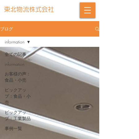
東北物流株式会社
ブログ
information
全ての記事
information
お客様の声：
食品・小売
ピックアッ
プ：食品・小
売
ピックアッ
プ：工業製品
事例一覧