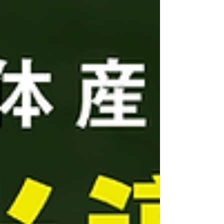
いたしました。 ご来場いただきました皆様に
は、心より感謝申し上げます。 残念ながらご来
場が叶わなかったり、弊社製品の説明をお聞き頂
けなかった皆様におかれましては、ご興味がおあ
りでしたら、ぜひ弊社までお問い合わせ頂ければ
幸いです。 ※お問い合わせは こちら からどうぞ。
【特許出願中】圧倒的低コストを実現！半導体用
金型クリーニング用の紙シート「T・P・S クリーニ
ングシート」のご紹介 「Ｔ・Ｐ・Ｓ クリーニング
シート」が国内大手半導体メーカーにて正式採用