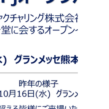
た。 ご来場いただきました皆様には、心より感
謝申し上げます。 残念ながらご来場が叶わなか
ったり、弊社製品の説明をお聞き頂けなかった皆
様におかれましては、ご興味がおありでしたら、
ぜひ弊社までお問い合わせ頂ければ幸いです。 ※
お問い合わせは こちら からどうぞ。 【特許出願
中】圧倒的低コストを実現！半導体用金型クリー
ニング用の紙シート「T・P・S クリーニングシー
ト」のご紹介 「Ｔ・Ｐ・Ｓ クリーニングシート」
が国内大手半導体メーカーにて正式採用