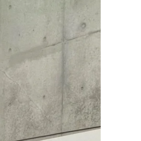
県工業技術センター様には、様々な性能テストだ
始～
けでなく、生産体制構築などにも多大なるご協力
を頂戴しております。 弊社は、より良い製品・サ
ービスの提供に向けて、引き続き、着実な体制構
築と品質確保に注力してまいります。 山形県工業
技術センター 製品化支援事例（化学・表面分
野） 令和7年度 紙素材・半導体封止金型クリーニ
ングシート 東北物流（株）