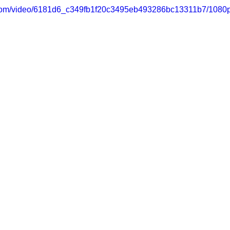
ic.com/video/6181d6_c349fb1f20c3495eb493286bc13311b7/1080p